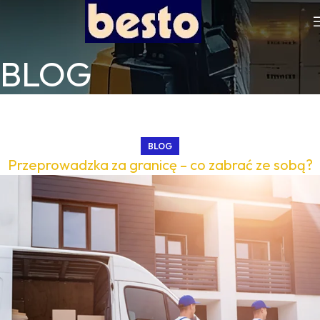
BLOG
BLOG
Przeprowadzka za granicę – co zabrać ze sobą?