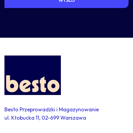
Besto Przeprowadzki i Magazynowanie
ul. Kłobucka 11, 02-699 Warszawa