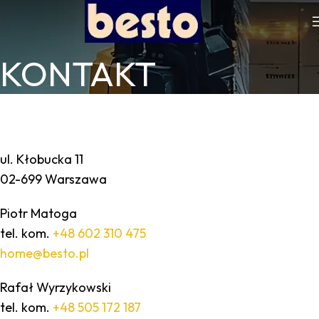
KONTAKT
ul. Kłobucka 11
02-699 Warszawa
Piotr Matoga
tel. kom.
+48 602 310 475
home@besto.pl
Rafał Wyrzykowski
tel. kom.
+48 505 172 187